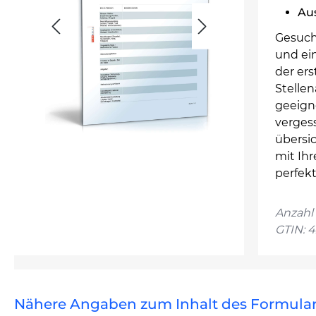
Au
Gesucht
und ei
der ers
Stelle
geeign
vergess
übersi
mit Ihr
perfek
Anzahl 
GTIN: 
Nähere Angaben zum Inhalt des Formula