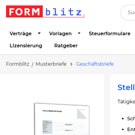
springen
Zur Hauptnavigation springen
Verträge
Vorlagen
Steuerformulare
Lizensierung
Ratgeber
Formblitz
Musterbriefe
Geschäftsbriefe
Bildergalerie überspringen
Ste
Tätigke
Sch
Ent