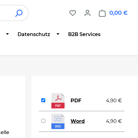
0,00 €
War
Datenschutz
B2B Services
PDF
4,90 €
Word
4,90 €
elle