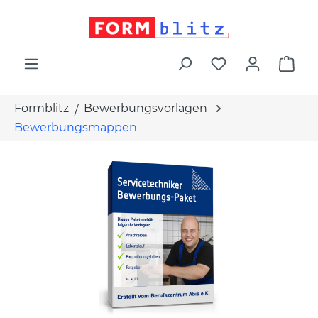
alt springen
War
Formblitz
Bewerbungsvorlagen
Bewerbungsmappen
Bildergalerie überspringen