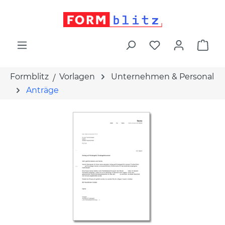
alt springen
War
Formblitz
Vorlagen
Unternehmen & Personal
Anträge
Bildergalerie überspringen