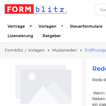
springen
Zur Hauptnavigation springen
Verträge
Vorlagen
Steuerformulare
Lizensierung
Ratgeber
Formblitz
Vorlagen
Musterreden
Eröffnung
Bildergalerie überspringen
Rede
Rede d
Wenn de
Neben 
ein paa