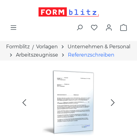
alt springen
War
Formblitz
Vorlagen
Unternehmen & Personal
Arbeitszeugnisse
Referenzschreiben
Bildergalerie überspringen