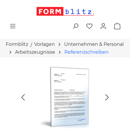
alt springen
War
Formblitz
Vorlagen
Unternehmen & Personal
Arbeitszeugnisse
Referenzschreiben
Bildergalerie überspringen