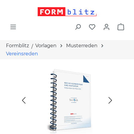
alt springen
War
Formblitz
Vorlagen
Musterreden
Vereinsreden
Bildergalerie überspringen