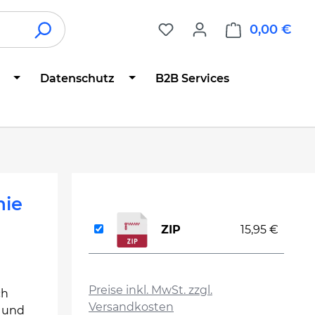
0,00 €
War
Datenschutz
B2B Services
mie
ZIP
15,95 €
auswählen
Preise inkl. MwSt. zzgl.
ch
Versandkosten
n und