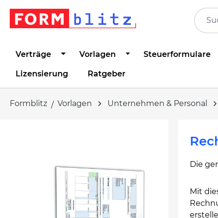
springen
Zur Hauptnavigation springen
Verträge
Vorlagen
Steuerformulare
Lizensierung
Ratgeber
Formblitz
Vorlagen
Unternehmen & Personal
Bildergalerie überspringen
Rec
Die ge
Mit die
Rechnu
erstel