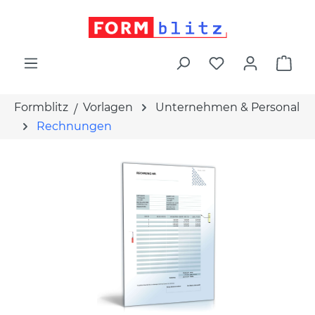
alt springen
War
Formblitz
Vorlagen
Unternehmen & Personal
Rechnungen
Bildergalerie überspringen