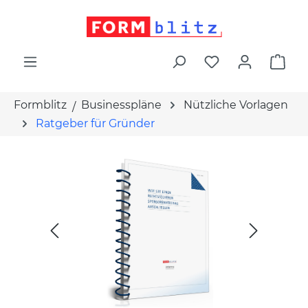
alt springen
War
Formblitz
Businesspläne
Nützliche Vorlagen
Ratgeber für Gründer
Bildergalerie überspringen