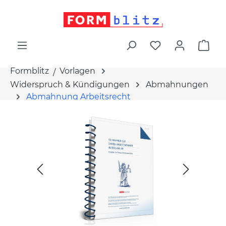
alt springen
War
Formblitz
Vorlagen
Widerspruch & Kündigungen
Abmahnungen
Abmahnung Arbeitsrecht
Bildergalerie überspringen