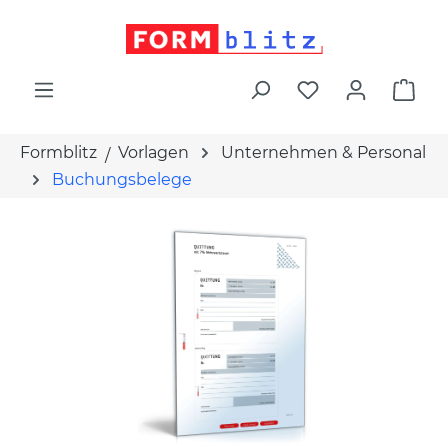
alt springen
War
Formblitz
Vorlagen
Unternehmen & Personal
Buchungsbelege
Bildergalerie überspringen