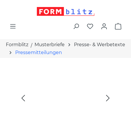
alt springen
War
Formblitz
Musterbriefe
Presse- & Werbetexte
Pressemitteilungen
Bildergalerie überspringen