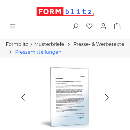
alt springen
War
Formblitz
Musterbriefe
Presse- & Werbetexte
Pressemitteilungen
Bildergalerie überspringen