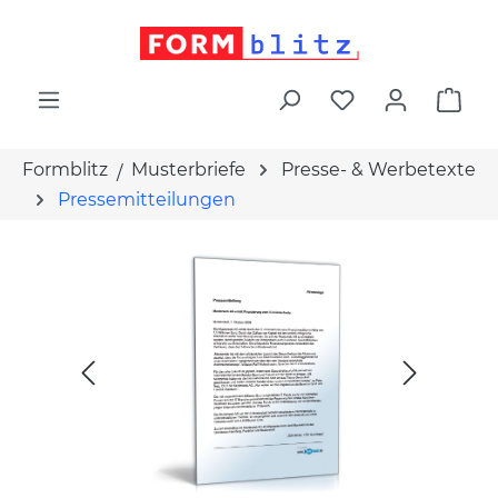
alt springen
War
Formblitz
Musterbriefe
Presse- & Werbetexte
Pressemitteilungen
Bildergalerie überspringen