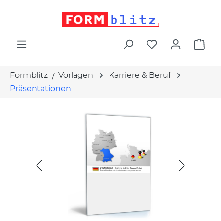
alt springen
War
Formblitz
Vorlagen
Karriere & Beruf
Präsentationen
Bildergalerie überspringen