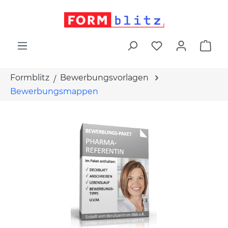
alt springen
War
Formblitz
Bewerbungsvorlagen
Bewerbungsmappen
Bildergalerie überspringen