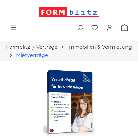
alt springen
War
Formblitz
Verträge
Immobilien & Vermietung
Mietverträge
Bildergalerie überspringen