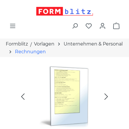
alt springen
War
Formblitz
Vorlagen
Unternehmen & Personal
Rechnungen
Bildergalerie überspringen