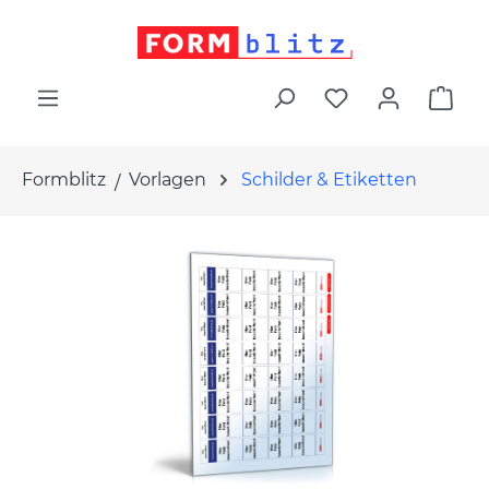
alt springen
War
Formblitz
Vorlagen
Schilder & Etiketten
Bildergalerie überspringen