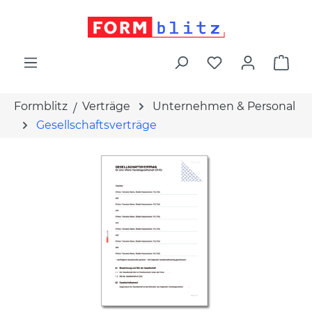
alt springen
War
Formblitz
Verträge
Unternehmen & Personal
Gesellschaftsverträge
Bildergalerie überspringen