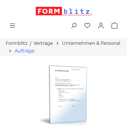
alt springen
War
Formblitz
Verträge
Unternehmen & Personal
Aufträge
Bildergalerie überspringen