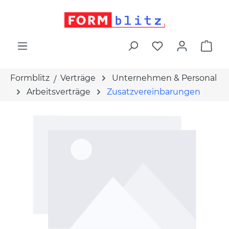
alt springen
War
Formblitz
Verträge
Unternehmen & Personal
Arbeitsverträge
Zusatzvereinbarungen
Bildergalerie überspringen