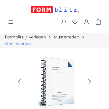
alt springen
War
Formblitz
Vorlagen
Musterreden
Vereinsreden
Bildergalerie überspringen