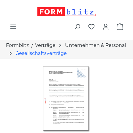
alt springen
War
Formblitz
Verträge
Unternehmen & Personal
Gesellschaftsverträge
Bildergalerie überspringen