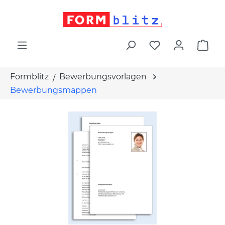
alt springen
War
Formblitz
Bewerbungsvorlagen
Bewerbungsmappen
Bildergalerie überspringen