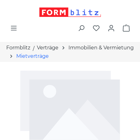
alt springen
War
Formblitz
Verträge
Immobilien & Vermietung
Mietverträge
Bildergalerie überspringen