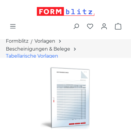
alt springen
War
Formblitz
Vorlagen
Bescheinigungen & Belege
Tabellarische Vorlagen
Bildergalerie überspringen