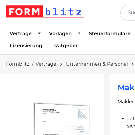
springen
Zur Hauptnavigation springen
Verträge
Vorlagen
Steuerformulare
Lizensierung
Ratgeber
Formblitz
Verträge
Unternehmen & Personal
Bildergalerie überspringen
Makl
Makler
Je
sic