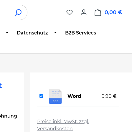
0,00 €
War
Datenschutz
B2B Services
t
Word
9,90 €
auswählen
Wohnung
Preise inkl. MwSt. zzgl.
Versandkosten