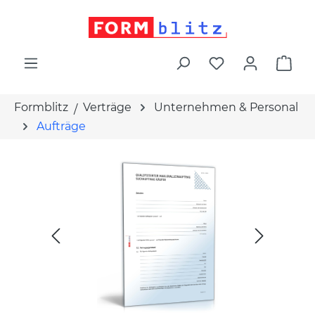
alt springen
War
Formblitz
Verträge
Unternehmen & Personal
Aufträge
Bildergalerie überspringen