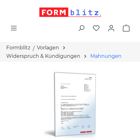
alt springen
War
Formblitz
Vorlagen
Widerspruch & Kündigungen
Mahnungen
Bildergalerie überspringen