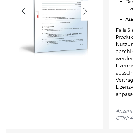
Die
Li
Au
Falls S
Produk
Nutzun
abschli
werden
Lizenzv
ausschl
Vertrag
Lizenz
anpass
Anzahl 
GTIN: 