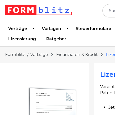
springen
Zur Hauptnavigation springen
Verträge
Vorlagen
Steuerformulare
Lizensierung
Ratgeber
Formblitz
Verträge
Finanzieren & Kredit
Lize
Bildergalerie überspringen
Lize
Verein
Patent
Jet