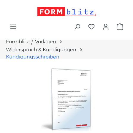
alt springen
War
Formblitz
Vorlagen
Widerspruch & Kündigungen
Kündigungsschreiben
Bildergalerie überspringen