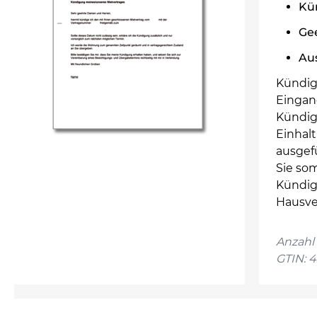
Kün
Ge
Au
Kündig
Eingan
Kündigu
Einhal
ausgef
Sie som
Kündig
Hausve
Anzahl 
GTIN: 