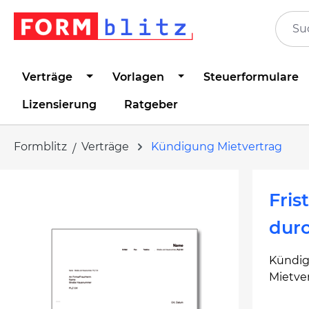
springen
Zur Hauptnavigation springen
Verträge
Vorlagen
Steuerformulare
Lizensierung
Ratgeber
Formblitz
Verträge
Kündigung Mietvertrag
Bildergalerie überspringen
Fri
durc
Kündig
Mietve