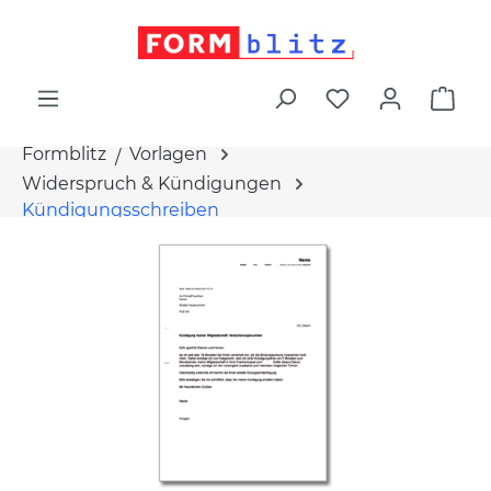
alt springen
War
Formblitz
Vorlagen
Widerspruch & Kündigungen
Kündigungsschreiben
Bildergalerie überspringen