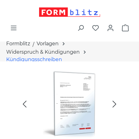
alt springen
War
Formblitz
Vorlagen
Widerspruch & Kündigungen
Kündigungsschreiben
Bildergalerie überspringen