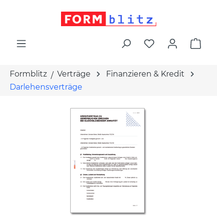
alt springen
War
Formblitz
Verträge
Finanzieren & Kredit
Darlehensverträge
Bildergalerie überspringen