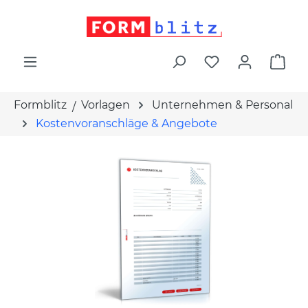
alt springen
War
Formblitz
Vorlagen
Unternehmen & Personal
Kostenvoranschläge & Angebote
Bildergalerie überspringen