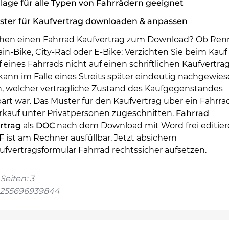
lage für alle Typen von Fahrrädern geeignet
ster für Kaufvertrag downloaden & anpassen
chen einen Fahrrad Kaufvertrag zum Download? Ob Ren
n-Bike, City-Rad oder E-Bike: Verzichten Sie beim Kauf
 eines Fahrrads nicht auf einen schriftlichen Kaufvertra
kann im Falle eines Streits später eindeutig nachgewie
, welcher vertragliche Zustand des Kaufgegenstandes
art war. Das Muster für den Kaufvertrag über ein Fahrrad
rkauf unter Privatpersonen zugeschnitten.
Fahrrad
rtrag
als
DOC
nach dem Download mit Word frei editier
 ist am Rechner ausfüllbar. Jetzt absichern
ufvertragsformular Fahrrad rechtssicher aufsetzen.
Seiten: 3
4255696939844