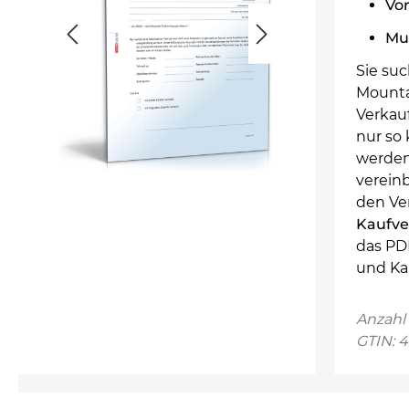
Vor
Mu
Sie su
Mountai
Verkauf
nur so 
werden
vereinb
den Ve
Kaufve
das PDF
und Ka
Anzahl 
GTIN: 