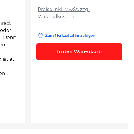
auswählen
Preise inkl. MwSt. zzgl.
Versandkosten
nrad,
 oder
Zum Merkzettel hinzufügen
g! Denn
sen
In den Warenkorb
 ist auf
en –