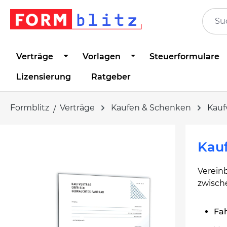
springen
Zur Hauptnavigation springen
Verträge
Vorlagen
Steuerformulare
Lizensierung
Ratgeber
Formblitz
Verträge
Kaufen & Schenken
Kauf
Bildergalerie überspringen
Kauf
Verein
zwisch
Fah