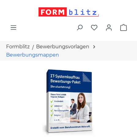
alt springen
War
Formblitz
Bewerbungsvorlagen
Bewerbungsmappen
Bildergalerie überspringen