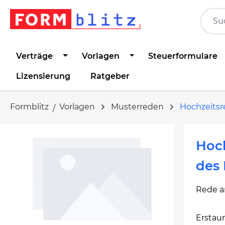
springen
Zur Hauptnavigation springen
Verträge
Vorlagen
Steuerformulare
Lizensierung
Ratgeber
Formblitz
Vorlagen
Musterreden
Hochzeits
Bildergalerie überspringen
Hoc
des
Rede an
Erstaun