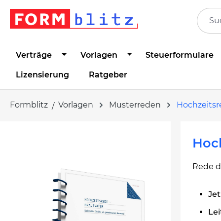
springen
Zur Hauptnavigation springen
Verträge
Vorlagen
Steuerformulare
Lizensierung
Ratgeber
Formblitz
Vorlagen
Musterreden
Hochzeits
Bildergalerie überspringen
Hoch
Rede de
Jet
Le