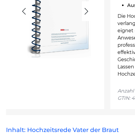
Au
Die Hoc
verlan
eignet 
Anwese
profess
effekt
Geschi
Lassen 
Hochze
Anzahl 
GTIN: 
Inhalt: Hochzeitsrede Vater der Braut