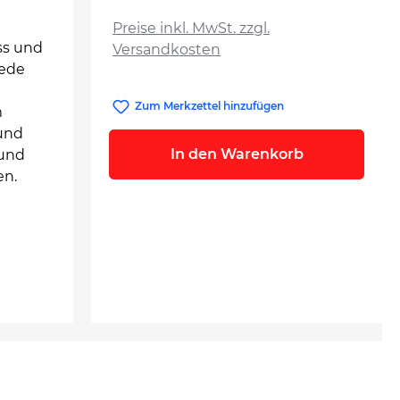
auswählen
Preise inkl. MwSt. zzgl.
ss und
Versandkosten
rede
Zum Merkzettel hinzufügen
m
 und
In den Warenkorb
 und
en.