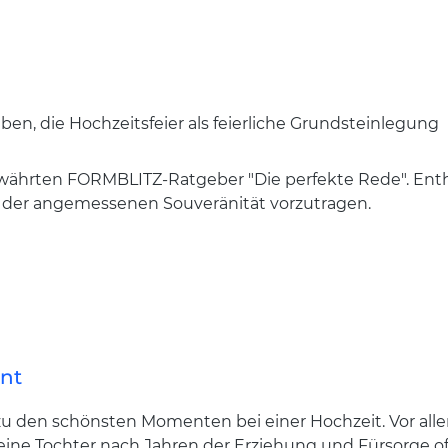
n, die Hochzeitsfeier als feierliche Grundsteinlegung
ährten FORMBLITZ-Ratgeber "Die perfekte Rede". Enthalt
t der angemessenen Souveränität vorzutragen.
ent
 zu den schönsten Momenten bei einer Hochzeit. Vor alle
eine Tochter nach Jahren der Erziehung und Fürsorge of