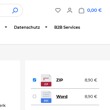
0,00 €
War
Datenschutz
B2B Services
ZIP
8,90 €
Word
8,90 €
erk