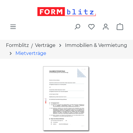
alt springen
War
Formblitz
Verträge
Immobilien & Vermietung
Mietverträge
Bildergalerie überspringen