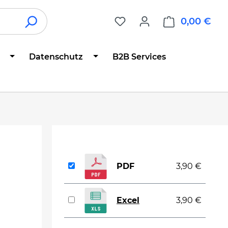
0,00 €
War
Datenschutz
B2B Services
PDF
3,90 €
Excel
3,90 €