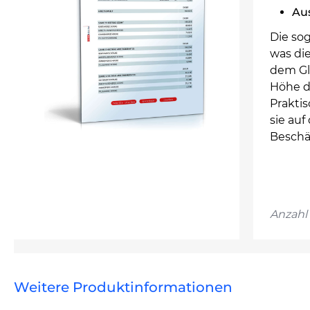
Au
Die so
was di
dem Gl
Höhe d
Prakti
sie auf
Beschä
Anzahl 
Weitere Produktinformationen