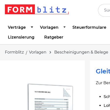
springen
Zur Hauptnavigation springen
Verträge
Vorlagen
Steuerformulare
Lizensierung
Ratgeber
Formblitz
Vorlagen
Bescheinigungen & Belege
Bildergalerie überspringen
Glei
Zur Be
Sch
Lo