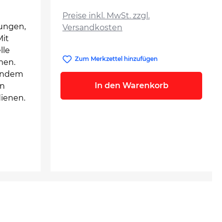
auswählen
Preise inkl. MwSt. zzgl.
ungen,
Versandkosten
Mit
lle
Zum Merkzettel hinzufügen
men.
 indem
In den Warenkorb
en
dienen.