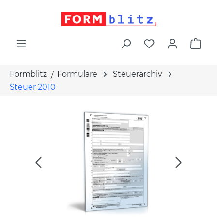
alt springen
War
Formblitz
Formulare
Steuerarchiv
Steuer 2010
Bildergalerie überspringen