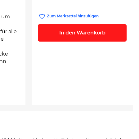
, um
Zum Merkzettel hinzufügen
ür alle
In den Warenkorb
re
ucke
ann