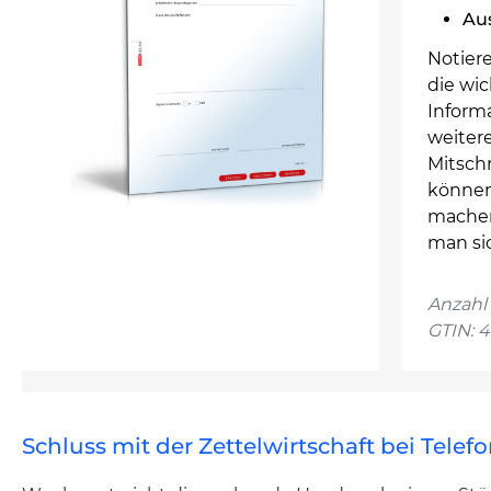
Au
Notiere
die wi
Inform
weitere
Mitschr
können
machen
man si
Anzahl 
GTIN: 
Schluss mit der Zettelwirtschaft bei Telef