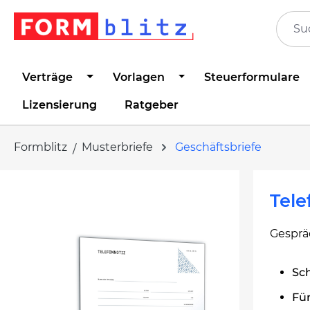
springen
Zur Hauptnavigation springen
Verträge
Vorlagen
Steuerformulare
Lizensierung
Ratgeber
Formblitz
Musterbriefe
Geschäftsbriefe
Bildergalerie überspringen
Tele
Gespräc
Sch
Für