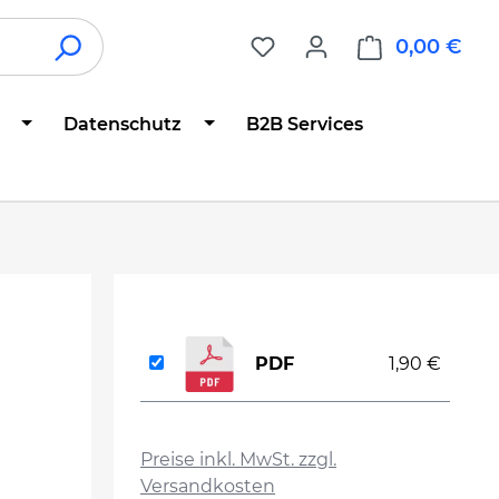
0,00 €
War
Datenschutz
B2B Services
PDF
1,90 €
auswählen
Preise inkl. MwSt. zzgl.
Versandkosten