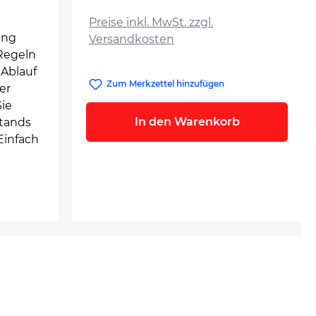
auswählen
Preise inkl. MwSt. zzgl.
ung
Versandkosten
 Regeln
 Ablauf
Zum Merkzettel hinzufügen
er
ie
In den Warenkorb
stands
Einfach