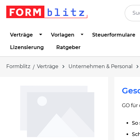
springen
Zur Hauptnavigation springen
Verträge
Vorlagen
Steuerformulare
Lizensierung
Ratgeber
Formblitz
Verträge
Unternehmen & Personal
Bildergalerie überspringen
Ges
GO für 
So 
Sch