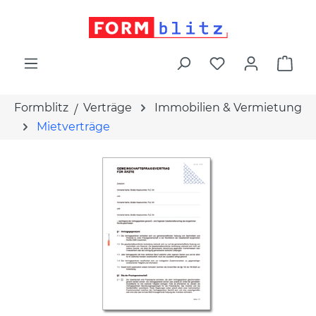
alt springen
War
Formblitz
Verträge
Immobilien & Vermietung
Mietverträge
Bildergalerie überspringen