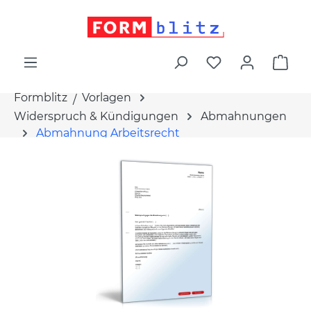
alt springen
War
Formblitz
Vorlagen
Widerspruch & Kündigungen
Abmahnungen
Abmahnung Arbeitsrecht
Bildergalerie überspringen