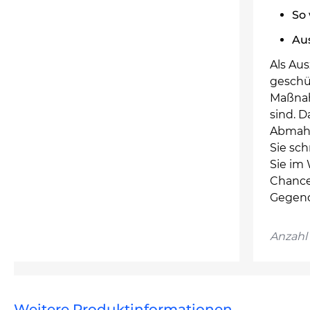
So 
Au
Als Aus
geschüt
Maßnah
sind. D
Abmahnu
Sie sch
Sie im
Chancen
Gegend
Anzahl 
Weitere Produktinformationen