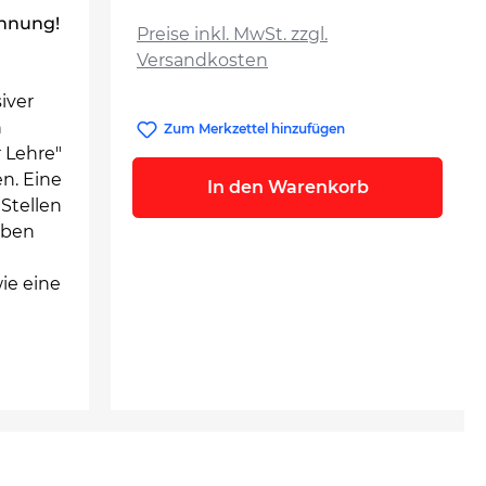
auswählen
ahnung!
Preise inkl. MwSt. zzgl.
Versandkosten
iver
n
Zum Merkzettel hinzufügen
 Lehre"
n. Eine
In den Warenkorb
Stellen
haben
ie eine