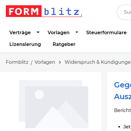
springen
Zur Hauptnavigation springen
Verträge
Vorlagen
Steuerformulare
Lizensierung
Ratgeber
Formblitz
Vorlagen
Widerspruch & Kündigung
Bildergalerie überspringen
Geg
Aus
Bericht
Jet